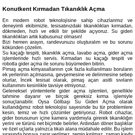
Konutkent Kırmadan Tıkanıklık Açma
En modern robot teknolojisine sahip cihazlarımız ve
deneyimli ekibimizle, tesisatınızdaki tıkanıklıkları kırmadan,
dökmeden, hızlı ve etkili bir şekilde açıyoruz. Su gideri
tıkanıklıkları artık kabusunuz olmasın!
Bizi hemen arayın, randevunuzu oluşturalım ve bu sorunu
kökünden çözelim.
Su kaçağı tespiti, tıkanıklık açma, lavabo açma, gider açma
işlemlerinde hızlı servis. Kırmadan su kaçağı tespiti ve
robotla gider açma ile sorunu büyümeden bitirin.
Pimaş açma kimyasallarının çok fazla kullanılması boruların
ek yerlerinin açılmasına, gevşemesine ve delinmesine sebep
olurlar, İncek tesisat olarak, pimaş açan asitli sıvıların
kullanımını kesinlikle tavsiye etmiyoruz.
Geleneksel yöntemlerle gider açma işlemleri, genellikle
tahmine dayanır ve birçok gereksiz kırma işlemiyle
sonuçlanabilir. Oysa Gölbaşı Su Gideri Açma olarak
kullandığımız robot teknolojisi sayesinde bu tür problemlere
kesin, temiz ve hızlı çözümler getiriyoruz. Robot cihazlar,
gider borusunun içine kamera yardımıyla girerek tıkanıklığın
yerini ve türünü net biçimde belirler. Ardından döner başlıklar
ve özel uçlarla yalnızca tıkalı alana müdahale edilir. Bu işlem
sırasında boruya zarar verilmez, zemin kırılmaz, zaman kaybı