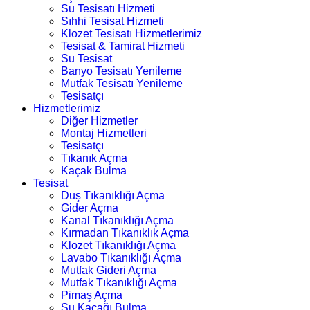
Su Tesisatı Hizmeti
Sıhhi Tesisat Hizmeti
Klozet Tesisatı Hizmetlerimiz
Tesisat & Tamirat Hizmeti
Su Tesisat
Banyo Tesisatı Yenileme
Mutfak Tesisatı Yenileme
Tesisatçı
Hizmetlerimiz
Diğer Hizmetler
Montaj Hizmetleri
Tesisatçı
Tıkanık Açma
Kaçak Bulma
Tesisat
Duş Tıkanıklığı Açma
Gider Açma
Kanal Tıkanıklığı Açma
Kırmadan Tıkanıklık Açma
Klozet Tıkanıklığı Açma
Lavabo Tıkanıklığı Açma
Mutfak Gideri Açma
Mutfak Tıkanıklığı Açma
Pimaş Açma
Su Kaçağı Bulma