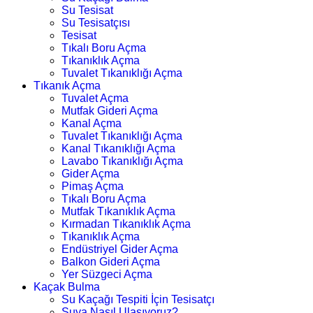
Su Tesisat
Su Tesisatçısı
Tesisat
Tıkalı Boru Açma
Tıkanıklık Açma
Tuvalet Tıkanıklığı Açma
Tıkanık Açma
Tuvalet Açma
Mutfak Gideri Açma
Kanal Açma
Tuvalet Tıkanıklığı Açma
Kanal Tıkanıklığı Açma
Lavabo Tıkanıklığı Açma
Gider Açma
Pimaş Açma
Tıkalı Boru Açma
Mutfak Tıkanıklık Açma
Kırmadan Tıkanıklık Açma
Tıkanıklık Açma
Endüstriyel Gider Açma
Balkon Gideri Açma
Yer Süzgeci Açma
Kaçak Bulma
Su Kaçağı Tespiti İçin Tesisatçı
Suya Nasıl Ulaşıyoruz?