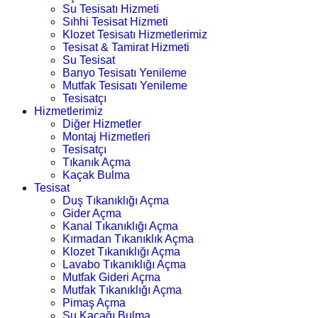
Su Tesisatı Hizmeti
Sıhhi Tesisat Hizmeti
Klozet Tesisatı Hizmetlerimiz
Tesisat & Tamirat Hizmeti
Su Tesisat
Banyo Tesisatı Yenileme
Mutfak Tesisatı Yenileme
Tesisatçı
Hizmetlerimiz
Diğer Hizmetler
Montaj Hizmetleri
Tesisatçı
Tıkanık Açma
Kaçak Bulma
Tesisat
Duş Tıkanıklığı Açma
Gider Açma
Kanal Tıkanıklığı Açma
Kırmadan Tıkanıklık Açma
Klozet Tıkanıklığı Açma
Lavabo Tıkanıklığı Açma
Mutfak Gideri Açma
Mutfak Tıkanıklığı Açma
Pimaş Açma
Su Kaçağı Bulma