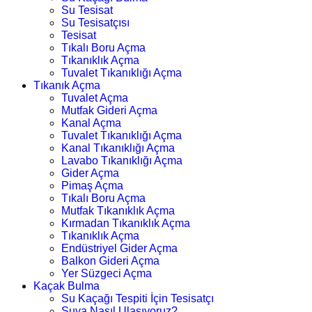
Su Tesisat
Su Tesisatçısı
Tesisat
Tıkalı Boru Açma
Tıkanıklık Açma
Tuvalet Tıkanıklığı Açma
Tıkanık Açma
Tuvalet Açma
Mutfak Gideri Açma
Kanal Açma
Tuvalet Tıkanıklığı Açma
Kanal Tıkanıklığı Açma
Lavabo Tıkanıklığı Açma
Gider Açma
Pimaş Açma
Tıkalı Boru Açma
Mutfak Tıkanıklık Açma
Kırmadan Tıkanıklık Açma
Tıkanıklık Açma
Endüstriyel Gider Açma
Balkon Gideri Açma
Yer Süzgeci Açma
Kaçak Bulma
Su Kaçağı Tespiti İçin Tesisatçı
Suya Nasıl Ulaşıyoruz?