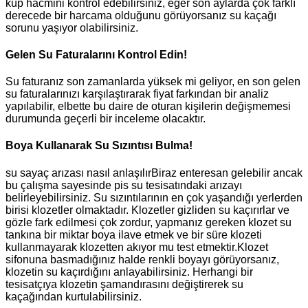
küp hacmini kontrol edebilirsiniz, eğer son aylarda çok farklı
derecede bir harcama olduğunu görüyorsanız su kaçağı
sorunu yaşıyor olabilirsiniz.
Gelen Su Faturalarını Kontrol Edin!
Su faturanız son zamanlarda yüksek mi geliyor, en son gelen
su faturalarınızı karşılaştırarak fiyat farkından bir analiz
yapılabilir, elbette bu daire de oturan kişilerin değişmemesi
durumunda geçerli bir inceleme olacaktır.
Boya Kullanarak Su Sızıntısı Bulma!
su sayaç arızası nasıl anlaşılırBiraz enteresan gelebilir ancak
bu çalışma sayesinde pis su tesisatındaki arızayı
belirleyebilirsiniz. Su sızıntılarının en çok yaşandığı yerlerden
birisi klozetler olmaktadır. Klozetler gizliden su kaçırırlar ve
gözle fark edilmesi çok zordur, yapmanız gereken klozet su
tankına bir miktar boya ilave etmek ve bir süre klozeti
kullanmayarak klozetten akıyor mu test etmektir.Klozet
sifonuna basmadığınız halde renkli boyayı görüyorsanız,
klozetin su kaçırdığını anlayabilirsiniz. Herhangi bir
tesisatçıya klozetin şamandırasını değiştirerek su
kaçağından kurtulabilirsiniz.