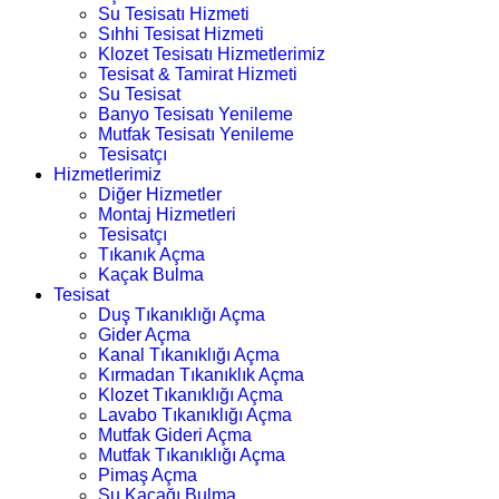
Su Tesisatı Hizmeti
Sıhhi Tesisat Hizmeti
Klozet Tesisatı Hizmetlerimiz
Tesisat & Tamirat Hizmeti
Su Tesisat
Banyo Tesisatı Yenileme
Mutfak Tesisatı Yenileme
Tesisatçı
Hizmetlerimiz
Diğer Hizmetler
Montaj Hizmetleri
Tesisatçı
Tıkanık Açma
Kaçak Bulma
Tesisat
Duş Tıkanıklığı Açma
Gider Açma
Kanal Tıkanıklığı Açma
Kırmadan Tıkanıklık Açma
Klozet Tıkanıklığı Açma
Lavabo Tıkanıklığı Açma
Mutfak Gideri Açma
Mutfak Tıkanıklığı Açma
Pimaş Açma
Su Kaçağı Bulma