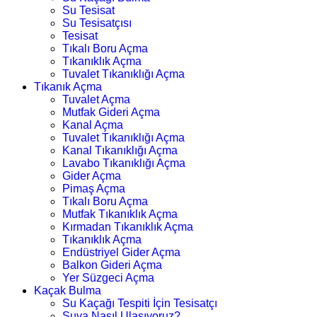
Su Tesisat
Su Tesisatçısı
Tesisat
Tıkalı Boru Açma
Tıkanıklık Açma
Tuvalet Tıkanıklığı Açma
Tıkanık Açma
Tuvalet Açma
Mutfak Gideri Açma
Kanal Açma
Tuvalet Tıkanıklığı Açma
Kanal Tıkanıklığı Açma
Lavabo Tıkanıklığı Açma
Gider Açma
Pimaş Açma
Tıkalı Boru Açma
Mutfak Tıkanıklık Açma
Kırmadan Tıkanıklık Açma
Tıkanıklık Açma
Endüstriyel Gider Açma
Balkon Gideri Açma
Yer Süzgeci Açma
Kaçak Bulma
Su Kaçağı Tespiti İçin Tesisatçı
Suya Nasıl Ulaşıyoruz?