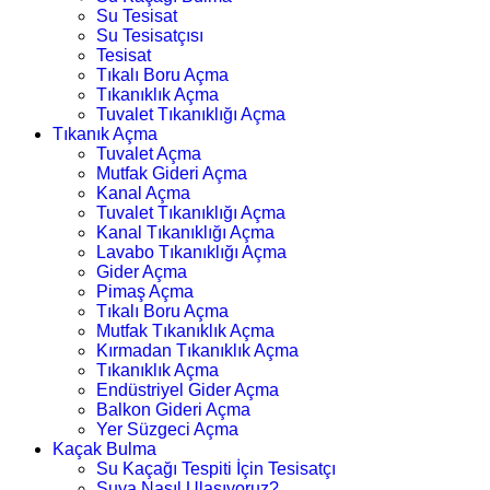
Su Tesisat
Su Tesisatçısı
Tesisat
Tıkalı Boru Açma
Tıkanıklık Açma
Tuvalet Tıkanıklığı Açma
Tıkanık Açma
Tuvalet Açma
Mutfak Gideri Açma
Kanal Açma
Tuvalet Tıkanıklığı Açma
Kanal Tıkanıklığı Açma
Lavabo Tıkanıklığı Açma
Gider Açma
Pimaş Açma
Tıkalı Boru Açma
Mutfak Tıkanıklık Açma
Kırmadan Tıkanıklık Açma
Tıkanıklık Açma
Endüstriyel Gider Açma
Balkon Gideri Açma
Yer Süzgeci Açma
Kaçak Bulma
Su Kaçağı Tespiti İçin Tesisatçı
Suya Nasıl Ulaşıyoruz?