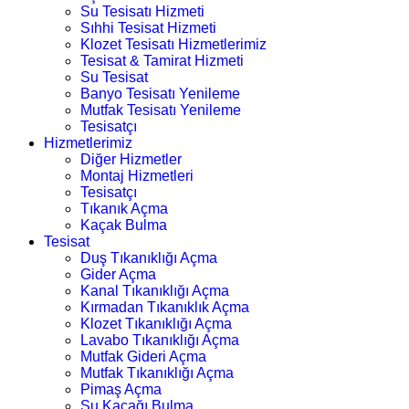
Su Tesisatı Hizmeti
Sıhhi Tesisat Hizmeti
Klozet Tesisatı Hizmetlerimiz
Tesisat & Tamirat Hizmeti
Su Tesisat
Banyo Tesisatı Yenileme
Mutfak Tesisatı Yenileme
Tesisatçı
Hizmetlerimiz
Diğer Hizmetler
Montaj Hizmetleri
Tesisatçı
Tıkanık Açma
Kaçak Bulma
Tesisat
Duş Tıkanıklığı Açma
Gider Açma
Kanal Tıkanıklığı Açma
Kırmadan Tıkanıklık Açma
Klozet Tıkanıklığı Açma
Lavabo Tıkanıklığı Açma
Mutfak Gideri Açma
Mutfak Tıkanıklığı Açma
Pimaş Açma
Su Kaçağı Bulma