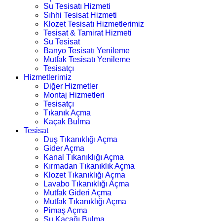
Su Tesisatı Hizmeti
Sıhhi Tesisat Hizmeti
Klozet Tesisatı Hizmetlerimiz
Tesisat & Tamirat Hizmeti
Su Tesisat
Banyo Tesisatı Yenileme
Mutfak Tesisatı Yenileme
Tesisatçı
Hizmetlerimiz
Diğer Hizmetler
Montaj Hizmetleri
Tesisatçı
Tıkanık Açma
Kaçak Bulma
Tesisat
Duş Tıkanıklığı Açma
Gider Açma
Kanal Tıkanıklığı Açma
Kırmadan Tıkanıklık Açma
Klozet Tıkanıklığı Açma
Lavabo Tıkanıklığı Açma
Mutfak Gideri Açma
Mutfak Tıkanıklığı Açma
Pimaş Açma
Su Kaçağı Bulma