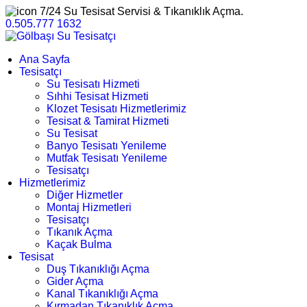
7/24 Su Tesisat Servisi & Tıkanıklık Açma.
0.505.777 1632
Ana Sayfa
Tesisatçı
Su Tesisatı Hizmeti
Sıhhi Tesisat Hizmeti
Klozet Tesisatı Hizmetlerimiz
Tesisat & Tamirat Hizmeti
Su Tesisat
Banyo Tesisatı Yenileme
Mutfak Tesisatı Yenileme
Tesisatçı
Hizmetlerimiz
Diğer Hizmetler
Montaj Hizmetleri
Tesisatçı
Tıkanık Açma
Kaçak Bulma
Tesisat
Duş Tıkanıklığı Açma
Gider Açma
Kanal Tıkanıklığı Açma
Kırmadan Tıkanıklık Açma