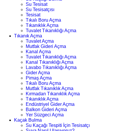
Su Tesisat
Su Tesisatçısı
Tesisat
Tıkalı Boru Açma
Tıkanıklık Açma
Tuvalet Tıkanıklığı Açma
Tıkanık Açma
Tuvalet Açma
Mutfak Gideri Açma
Kanal Açma
Tuvalet Tıkanıklığı Açma
Kanal Tıkanıklığı Açma
Lavabo Tıkanıklığı Açma
Gider Açma
Pimaş Açma
Tıkalı Boru Açma
Mutfak Tıkanıklık Açma
Kırmadan Tıkanıklık Açma
Tıkanıklık Açma
Endüstriyel Gider Açma
Balkon Gideri Açma
Yer Süzgeci Açma
Kaçak Bulma
Su Kaçağı Tespiti İçin Tesisatçı
Suya Nasıl Ulaşıyoruz?