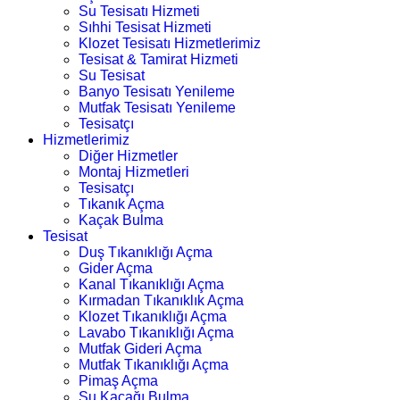
Su Tesisatı Hizmeti
Sıhhi Tesisat Hizmeti
Klozet Tesisatı Hizmetlerimiz
Tesisat & Tamirat Hizmeti
Su Tesisat
Banyo Tesisatı Yenileme
Mutfak Tesisatı Yenileme
Tesisatçı
Hizmetlerimiz
Diğer Hizmetler
Montaj Hizmetleri
Tesisatçı
Tıkanık Açma
Kaçak Bulma
Tesisat
Duş Tıkanıklığı Açma
Gider Açma
Kanal Tıkanıklığı Açma
Kırmadan Tıkanıklık Açma
Klozet Tıkanıklığı Açma
Lavabo Tıkanıklığı Açma
Mutfak Gideri Açma
Mutfak Tıkanıklığı Açma
Pimaş Açma
Su Kaçağı Bulma