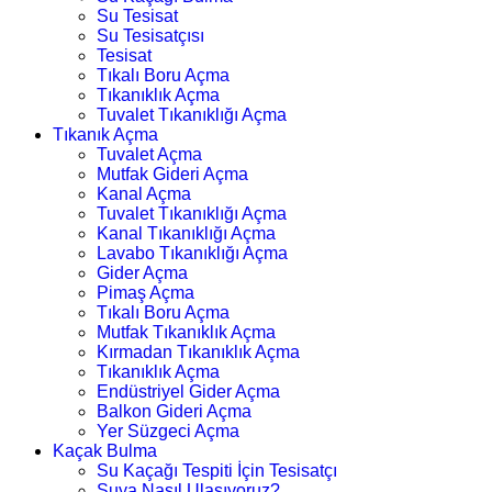
Su Tesisat
Su Tesisatçısı
Tesisat
Tıkalı Boru Açma
Tıkanıklık Açma
Tuvalet Tıkanıklığı Açma
Tıkanık Açma
Tuvalet Açma
Mutfak Gideri Açma
Kanal Açma
Tuvalet Tıkanıklığı Açma
Kanal Tıkanıklığı Açma
Lavabo Tıkanıklığı Açma
Gider Açma
Pimaş Açma
Tıkalı Boru Açma
Mutfak Tıkanıklık Açma
Kırmadan Tıkanıklık Açma
Tıkanıklık Açma
Endüstriyel Gider Açma
Balkon Gideri Açma
Yer Süzgeci Açma
Kaçak Bulma
Su Kaçağı Tespiti İçin Tesisatçı
Suya Nasıl Ulaşıyoruz?