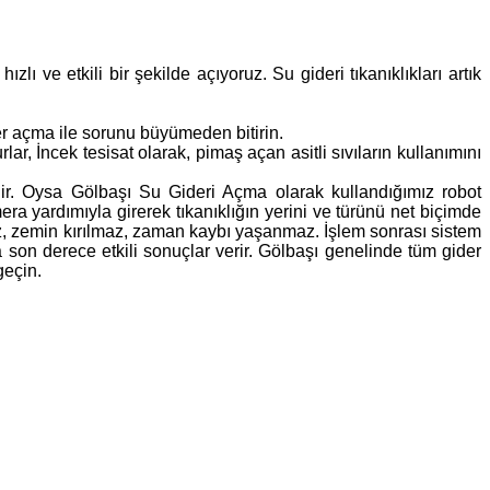
ı ve etkili bir şekilde açıyoruz. Su gideri tıkanıklıkları artık
der açma ile sorunu büyümeden bitirin.
, İncek tesisat olarak, pimaş açan asitli sıvıların kullanımını
lir. Oysa Gölbaşı Su Gideri Açma olarak kullandığımız robot
ra yardımıyla girerek tıkanıklığın yerini ve türünü net biçimde
mez, zemin kırılmaz, zaman kaybı yaşanmaz. İşlem sonrası sistem
a son derece etkili sonuçlar verir. Gölbaşı genelinde tüm gider
geçin.