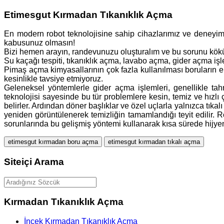
Etimesgut Kırmadan Tıkanıklık Açma
En modern robot teknolojisine sahip cihazlarımız ve deneyimli e
kabusunuz olmasın!
Bizi hemen arayın, randevunuzu oluşturalım ve bu sorunu kök
Su kaçağı tespiti, tıkanıklık açma, lavabo açma, gider açma işl
Pimaş açma kimyasallarının çok fazla kullanılması boruların ek
kesinlikle tavsiye etmiyoruz.
Geleneksel yöntemlerle gider açma işlemleri, genellikle ta
teknolojisi sayesinde bu tür problemlere kesin, temiz ve hızlı
belirler. Ardından döner başlıklar ve özel uçlarla yalnızca tı
yeniden görüntülenerek temizliğin tamamlandığı teyit edilir. R
sorunlarında bu gelişmiş yöntemi kullanarak kısa sürede hi
etimesgut kırmadan boru açma
etimesgut kırmadan tıkalı açma
Siteiçi Arama
Kırmadan Tıkanıklık Açma
İncek Kırmadan Tıkanıklık Açma