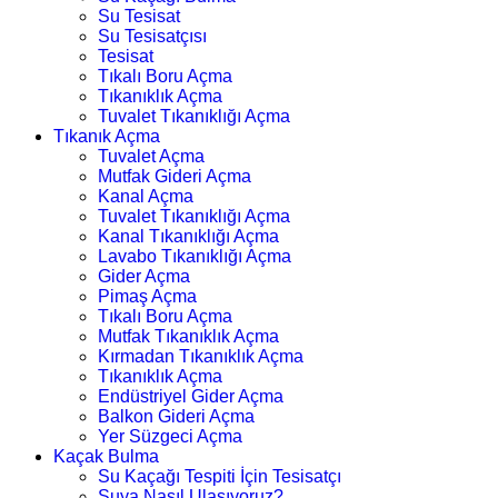
Su Tesisat
Su Tesisatçısı
Tesisat
Tıkalı Boru Açma
Tıkanıklık Açma
Tuvalet Tıkanıklığı Açma
Tıkanık Açma
Tuvalet Açma
Mutfak Gideri Açma
Kanal Açma
Tuvalet Tıkanıklığı Açma
Kanal Tıkanıklığı Açma
Lavabo Tıkanıklığı Açma
Gider Açma
Pimaş Açma
Tıkalı Boru Açma
Mutfak Tıkanıklık Açma
Kırmadan Tıkanıklık Açma
Tıkanıklık Açma
Endüstriyel Gider Açma
Balkon Gideri Açma
Yer Süzgeci Açma
Kaçak Bulma
Su Kaçağı Tespiti İçin Tesisatçı
Suya Nasıl Ulaşıyoruz?