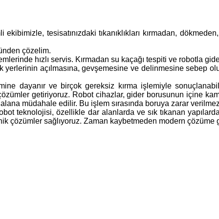
kibimizle, tesisatınızdaki tıkanıklıkları kırmadan, dökmeden, hızl
ünden çözelim.
emlerinde hızlı servis. Kırmadan su kaçağı tespiti ve robotla gi
 yerlerinin açılmasına, gevşemesine ve delinmesine sebep olurlar
hmine dayanır ve birçok gereksiz kırma işlemiyle sonuçlanabi
 çözümler getiriyoruz. Robot cihazlar, gider borusunun içine kame
kalı alana müdahale edilir. Bu işlem sırasında boruya zarar veril
obot teknolojisi, özellikle dar alanlarda ve sık tıkanan yapılard
jyenik çözümler sağlıyoruz. Zaman kaybetmeden modern çözüme 