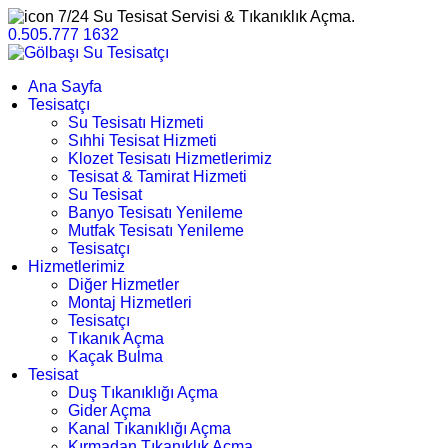
7/24 Su Tesisat Servisi & Tıkanıklık Açma.
0.505.777 1632
Ana Sayfa
Tesisatçı
Su Tesisatı Hizmeti
Sıhhi Tesisat Hizmeti
Klozet Tesisatı Hizmetlerimiz
Tesisat & Tamirat Hizmeti
Su Tesisat
Banyo Tesisatı Yenileme
Mutfak Tesisatı Yenileme
Tesisatçı
Hizmetlerimiz
Diğer Hizmetler
Montaj Hizmetleri
Tesisatçı
Tıkanık Açma
Kaçak Bulma
Tesisat
Duş Tıkanıklığı Açma
Gider Açma
Kanal Tıkanıklığı Açma
Kırmadan Tıkanıklık Açma