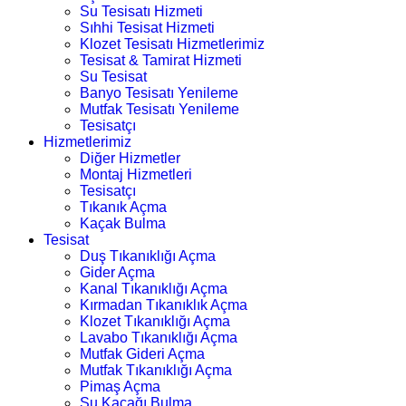
Su Tesisatı Hizmeti
Sıhhi Tesisat Hizmeti
Klozet Tesisatı Hizmetlerimiz
Tesisat & Tamirat Hizmeti
Su Tesisat
Banyo Tesisatı Yenileme
Mutfak Tesisatı Yenileme
Tesisatçı
Hizmetlerimiz
Diğer Hizmetler
Montaj Hizmetleri
Tesisatçı
Tıkanık Açma
Kaçak Bulma
Tesisat
Duş Tıkanıklığı Açma
Gider Açma
Kanal Tıkanıklığı Açma
Kırmadan Tıkanıklık Açma
Klozet Tıkanıklığı Açma
Lavabo Tıkanıklığı Açma
Mutfak Gideri Açma
Mutfak Tıkanıklığı Açma
Pimaş Açma
Su Kaçağı Bulma