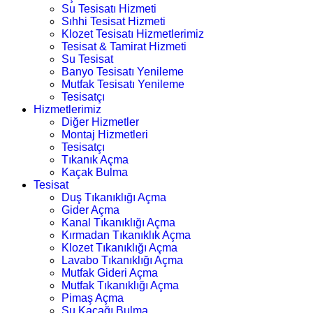
Su Tesisatı Hizmeti
Sıhhi Tesisat Hizmeti
Klozet Tesisatı Hizmetlerimiz
Tesisat & Tamirat Hizmeti
Su Tesisat
Banyo Tesisatı Yenileme
Mutfak Tesisatı Yenileme
Tesisatçı
Hizmetlerimiz
Diğer Hizmetler
Montaj Hizmetleri
Tesisatçı
Tıkanık Açma
Kaçak Bulma
Tesisat
Duş Tıkanıklığı Açma
Gider Açma
Kanal Tıkanıklığı Açma
Kırmadan Tıkanıklık Açma
Klozet Tıkanıklığı Açma
Lavabo Tıkanıklığı Açma
Mutfak Gideri Açma
Mutfak Tıkanıklığı Açma
Pimaş Açma
Su Kaçağı Bulma