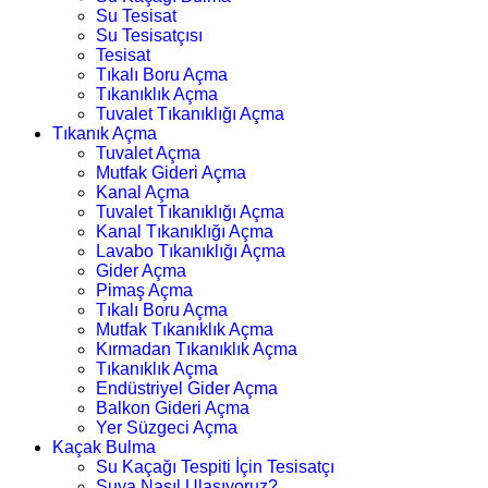
Su Tesisat
Su Tesisatçısı
Tesisat
Tıkalı Boru Açma
Tıkanıklık Açma
Tuvalet Tıkanıklığı Açma
Tıkanık Açma
Tuvalet Açma
Mutfak Gideri Açma
Kanal Açma
Tuvalet Tıkanıklığı Açma
Kanal Tıkanıklığı Açma
Lavabo Tıkanıklığı Açma
Gider Açma
Pimaş Açma
Tıkalı Boru Açma
Mutfak Tıkanıklık Açma
Kırmadan Tıkanıklık Açma
Tıkanıklık Açma
Endüstriyel Gider Açma
Balkon Gideri Açma
Yer Süzgeci Açma
Kaçak Bulma
Su Kaçağı Tespiti İçin Tesisatçı
Suya Nasıl Ulaşıyoruz?