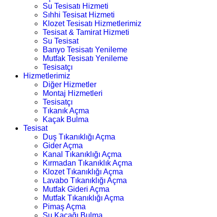
Su Tesisatı Hizmeti
Sıhhi Tesisat Hizmeti
Klozet Tesisatı Hizmetlerimiz
Tesisat & Tamirat Hizmeti
Su Tesisat
Banyo Tesisatı Yenileme
Mutfak Tesisatı Yenileme
Tesisatçı
Hizmetlerimiz
Diğer Hizmetler
Montaj Hizmetleri
Tesisatçı
Tıkanık Açma
Kaçak Bulma
Tesisat
Duş Tıkanıklığı Açma
Gider Açma
Kanal Tıkanıklığı Açma
Kırmadan Tıkanıklık Açma
Klozet Tıkanıklığı Açma
Lavabo Tıkanıklığı Açma
Mutfak Gideri Açma
Mutfak Tıkanıklığı Açma
Pimaş Açma
Su Kaçağı Bulma