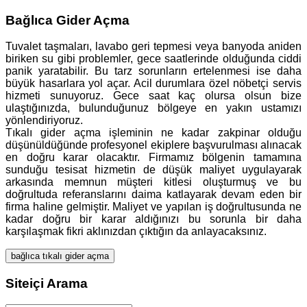
Bağlıca Gider Açma
Tuvalet taşmaları, lavabo geri tepmesi veya banyoda aniden
biriken su gibi problemler, gece saatlerinde olduğunda ciddi
panik yaratabilir. Bu tarz sorunların ertelenmesi ise daha
büyük hasarlara yol açar. Acil durumlara özel nöbetçi servis
hizmeti sunuyoruz. Gece saat kaç olursa olsun bize
ulaştığınızda, bulunduğunuz bölgeye en yakın ustamızı
yönlendiriyoruz.
Tıkalı gider açma işleminin ne kadar zakpinar olduğu
düşünüldüğünde profesyonel ekiplere başvurulması alınacak
en doğru karar olacaktır. Firmamız bölgenin tamamına
sunduğu tesisat hizmetin de düşük maliyet uygulayarak
arkasında memnun müşteri kitlesi oluşturmuş ve bu
doğrultuda referanslarını daima katlayarak devam eden bir
firma haline gelmiştir. Maliyet ve yapılan iş doğrultusunda ne
kadar doğru bir karar aldığınızı bu sorunla bir daha
karşılaşmak fikri aklınızdan çıktığın da anlayacaksınız.
bağlıca tıkalı gider açma
Siteiçi Arama