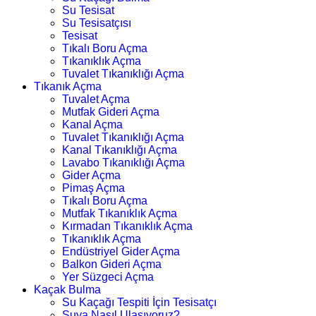
Su Tesisat
Su Tesisatçısı
Tesisat
Tıkalı Boru Açma
Tıkanıklık Açma
Tuvalet Tıkanıklığı Açma
Tıkanık Açma
Tuvalet Açma
Mutfak Gideri Açma
Kanal Açma
Tuvalet Tıkanıklığı Açma
Kanal Tıkanıklığı Açma
Lavabo Tıkanıklığı Açma
Gider Açma
Pimaş Açma
Tıkalı Boru Açma
Mutfak Tıkanıklık Açma
Kırmadan Tıkanıklık Açma
Tıkanıklık Açma
Endüstriyel Gider Açma
Balkon Gideri Açma
Yer Süzgeci Açma
Kaçak Bulma
Su Kaçağı Tespiti İçin Tesisatçı
Suya Nasıl Ulaşıyoruz?