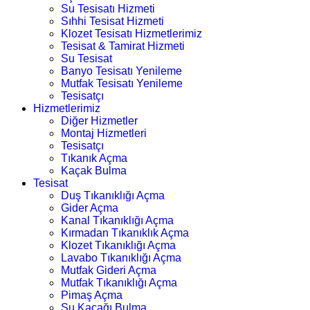
Su Tesisatı Hizmeti
Sıhhi Tesisat Hizmeti
Klozet Tesisatı Hizmetlerimiz
Tesisat & Tamirat Hizmeti
Su Tesisat
Banyo Tesisatı Yenileme
Mutfak Tesisatı Yenileme
Tesisatçı
Hizmetlerimiz
Diğer Hizmetler
Montaj Hizmetleri
Tesisatçı
Tıkanık Açma
Kaçak Bulma
Tesisat
Duş Tıkanıklığı Açma
Gider Açma
Kanal Tıkanıklığı Açma
Kırmadan Tıkanıklık Açma
Klozet Tıkanıklığı Açma
Lavabo Tıkanıklığı Açma
Mutfak Gideri Açma
Mutfak Tıkanıklığı Açma
Pimaş Açma
Su Kaçağı Bulma