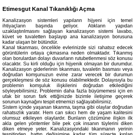
Etimesgut Kanal Tıkanıklığı Açma
Kanalizasyon sistemleri yapıların hijyeni için temel
ihtiyaçların başında geliyor. Atıkların yapıdan
uzaklaştırılmasını sağlayan kanalizasyon sistemi lavabo,
küvet ve tuvaletten başlayıp ana kanalizasyon borusuna
kadar ulaşan bir bütündür.
Kanal tıkanması, öncelikle evlerinizde sizi rahatsız edecek
görüntülerin ortaya çıkmasına neden olmaktadır. Tıkanmış
olan borulardan dolayı duvarların rutubetlenmesi söz konusu
olacaktır. Su kirli olduğu için hijyenik olmayan bir durumdur.
Kanalizasyon giderlerinin tıkanması, tuvaletin basması veya
doğrudan komşunuzun evine zarar verecek bir durumun
gerçekleşmesi de söz konusu olabilmektedir. Dolayısıyla bu
problemin komşuluk ilişkilerini doğrudan etkilediğini
söyleyebilirsiniz. Problemin daha fazla büyümemesi için en
ufak bir sorun fark ettiğinizde bizimle iletişime geçerek
sorunun kaynağını tespit etmemizi sağlayabilirsiniz.
Sistem içinde yaşanan tıkanma, taşma gibi olaylar doğrudan
rahatsızlık yaratır. Hem can sıkıcı hem de yaşam kalitesini
olumsuz etkileyen olaylardır. Bunların çözümüne ilişkin ilk
akla gelen yöntemler bile pek çok insanın tüylerini diken
diken etmeye yeter. Kanalizasyondaki tıkanmanın yerinin
tespitinden, hattın değişimine kadar tüm süreçte kırılan