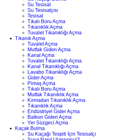
Su Tesisat
Su Tesisatçısı
Tesisat
Tıkalı Boru Açma
Tıkanıklık Açma
Tuvalet Tıkanıklığı Açma
Tıkanık Açma
Tuvalet Açma
Mutfak Gideri Açma
Kanal Açma
Tuvalet Tıkanıklığı Açma
Kanal Tıkanıklığı Açma
Lavabo Tıkanıklığı Açma
Gider Açma
Pimaş Açma
Tıkalı Boru Açma
Mutfak Tıkanıklık Açma
Kırmadan Tıkanıklık Açma
Tıkanıklık Açma
Endüstriyel Gider Açma
Balkon Gideri Açma
Yer Süzgeci Açma
Kaçak Bulma
Su Kaçağı Tespiti İçin Tesisatçı
Suya Nasıl Ulaşıyoruz?