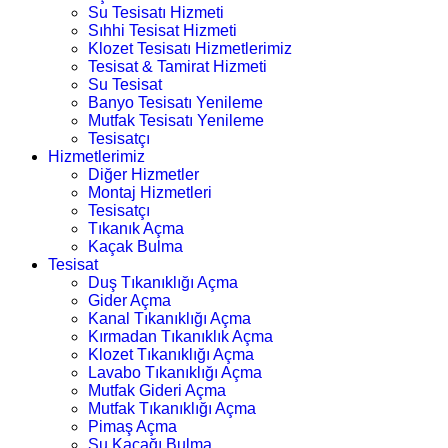
Su Tesisatı Hizmeti
Sıhhi Tesisat Hizmeti
Klozet Tesisatı Hizmetlerimiz
Tesisat & Tamirat Hizmeti
Su Tesisat
Banyo Tesisatı Yenileme
Mutfak Tesisatı Yenileme
Tesisatçı
Hizmetlerimiz
Diğer Hizmetler
Montaj Hizmetleri
Tesisatçı
Tıkanık Açma
Kaçak Bulma
Tesisat
Duş Tıkanıklığı Açma
Gider Açma
Kanal Tıkanıklığı Açma
Kırmadan Tıkanıklık Açma
Klozet Tıkanıklığı Açma
Lavabo Tıkanıklığı Açma
Mutfak Gideri Açma
Mutfak Tıkanıklığı Açma
Pimaş Açma
Su Kaçağı Bulma