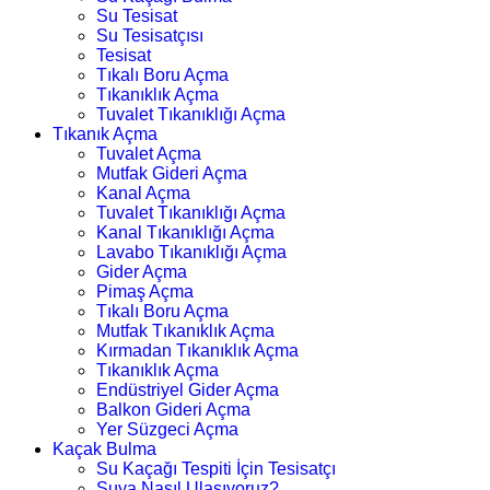
Su Tesisat
Su Tesisatçısı
Tesisat
Tıkalı Boru Açma
Tıkanıklık Açma
Tuvalet Tıkanıklığı Açma
Tıkanık Açma
Tuvalet Açma
Mutfak Gideri Açma
Kanal Açma
Tuvalet Tıkanıklığı Açma
Kanal Tıkanıklığı Açma
Lavabo Tıkanıklığı Açma
Gider Açma
Pimaş Açma
Tıkalı Boru Açma
Mutfak Tıkanıklık Açma
Kırmadan Tıkanıklık Açma
Tıkanıklık Açma
Endüstriyel Gider Açma
Balkon Gideri Açma
Yer Süzgeci Açma
Kaçak Bulma
Su Kaçağı Tespiti İçin Tesisatçı
Suya Nasıl Ulaşıyoruz?