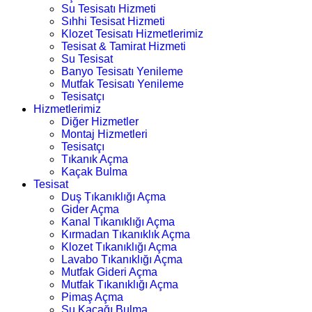
Su Tesisatı Hizmeti
Sıhhi Tesisat Hizmeti
Klozet Tesisatı Hizmetlerimiz
Tesisat & Tamirat Hizmeti
Su Tesisat
Banyo Tesisatı Yenileme
Mutfak Tesisatı Yenileme
Tesisatçı
Hizmetlerimiz
Diğer Hizmetler
Montaj Hizmetleri
Tesisatçı
Tıkanık Açma
Kaçak Bulma
Tesisat
Duş Tıkanıklığı Açma
Gider Açma
Kanal Tıkanıklığı Açma
Kırmadan Tıkanıklık Açma
Klozet Tıkanıklığı Açma
Lavabo Tıkanıklığı Açma
Mutfak Gideri Açma
Mutfak Tıkanıklığı Açma
Pimaş Açma
Su Kaçağı Bulma