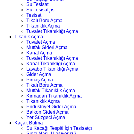
Su Tesisat
Su Tesisatçısı
Tesisat
Tıkalı Boru Açma
Tıkanıklık Açma
Tuvalet Tıkanıklığı Açma
Tıkanık Açma
Tuvalet Açma
Mutfak Gideri Açma
Kanal Açma
Tuvalet Tıkanıklığı Açma
Kanal Tıkanıklığı Açma
Lavabo Tıkanıklığı Açma
Gider Açma
Pimaş Açma
Tıkalı Boru Açma
Mutfak Tıkanıklık Açma
Kırmadan Tıkanıklık Açma
Tıkanıklık Açma
Endüstriyel Gider Açma
Balkon Gideri Açma
Yer Süzgeci Açma
Kaçak Bulma
Su Kaçağı Tespiti İçin Tesisatçı
Suya Nasıl Ulaşıyoruz?