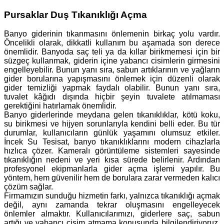
Pursaklar Duş Tıkanıklığı Açma
Banyo giderinin tıkanmasını önlemenin birkaç yolu vardır.
Öncelikli olarak, dikkatli kullanım bu aşamada son derece
önemlidir. Banyoda saç teli ya da kıllar birikmemesi için bir
süzgeç kullanmak, giderin içine yabancı cisimlerin girmesini
engelleyebilir. Bunun yanı sıra, sabun artıklarının ve yağların
gider borularına yapışmasını önlemek için düzenli olarak
gider temizliği yapmak faydalı olabilir. Bunun yanı sıra,
tuvalet kâğıdı dışında hiçbir şeyin tuvalete atılmaması
gerektiğini hatırlamak önemlidir.
Banyo giderlerinde meydana gelen tıkanıklıklar, kötü koku,
su birikmesi ve hijyen sorunlarıyla kendini belli eder. Bu tür
durumlar, kullanıcıların günlük yaşamını olumsuz etkiler.
İncek Su Tesisat, banyo tıkanıklıklarını modern cihazlarla
hızlıca çözer. Kameralı görüntüleme sistemleri sayesinde
tıkanıklığın nedeni ve yeri kısa sürede belirlenir. Ardından
profesyonel ekipmanlarla gider açma işlemi yapılır. Bu
yöntem, hem güvenilir hem de borulara zarar vermeden kalıcı
çözüm sağlar.
Firmamızın sunduğu hizmetin farkı, yalnızca tıkanıklığı açmak
değil, aynı zamanda tekrar oluşmasını engelleyecek
önlemler almaktır. Kullanıcılarımızı, giderlere saç, sabun
artığı ve yabancı cisim atmama konusunda bilgilendiriyoruz.