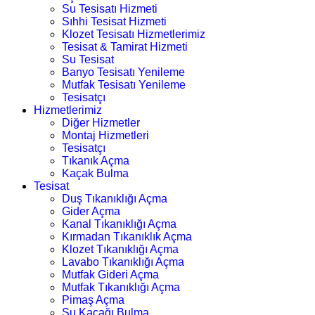
Su Tesisatı Hizmeti
Sıhhi Tesisat Hizmeti
Klozet Tesisatı Hizmetlerimiz
Tesisat & Tamirat Hizmeti
Su Tesisat
Banyo Tesisatı Yenileme
Mutfak Tesisatı Yenileme
Tesisatçı
Hizmetlerimiz
Diğer Hizmetler
Montaj Hizmetleri
Tesisatçı
Tıkanık Açma
Kaçak Bulma
Tesisat
Duş Tıkanıklığı Açma
Gider Açma
Kanal Tıkanıklığı Açma
Kırmadan Tıkanıklık Açma
Klozet Tıkanıklığı Açma
Lavabo Tıkanıklığı Açma
Mutfak Gideri Açma
Mutfak Tıkanıklığı Açma
Pimaş Açma
Su Kaçağı Bulma