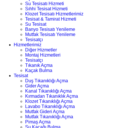
Su Tesisatı Hizmeti
Sıhhi Tesisat Hizmeti
Klozet Tesisatı Hizmetlerimiz
Tesisat & Tamirat Hizmeti
Su Tesisat
Banyo Tesisatı Yenileme
Mutfak Tesisatı Yenileme
Tesisatçı
Hizmetlerimiz
Diğer Hizmetler
Montaj Hizmetleri
Tesisatçı
Tıkanık Açma
Kaçak Bulma
Tesisat
Duş Tıkanıklığı Açma
Gider Açma
Kanal Tıkanıklığı Açma
Kırmadan Tıkanıklık Açma
Klozet Tıkanıklığı Açma
Lavabo Tıkanıklığı Açma
Mutfak Gideri Açma
Mutfak Tıkanıklığı Açma
Pimaş Açma
Su Kaçağı Bulma