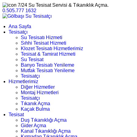
7/24 Su Tesisat Servisi & Tıkanıklık Açma.
0.505.777 1632
Ana Sayfa
Tesisatçı
Su Tesisatı Hizmeti
Sıhhi Tesisat Hizmeti
Klozet Tesisatı Hizmetlerimiz
Tesisat & Tamirat Hizmeti
Su Tesisat
Banyo Tesisatı Yenileme
Mutfak Tesisatı Yenileme
Tesisatçı
Hizmetlerimiz
Diğer Hizmetler
Montaj Hizmetleri
Tesisatçı
Tıkanık Açma
Kaçak Bulma
Tesisat
Duş Tıkanıklığı Açma
Gider Açma
Kanal Tıkanıklığı Açma
Kırmadan Tıkanıklık Açma