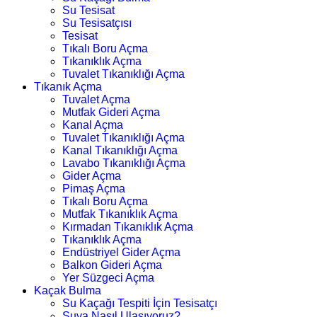
Su Tesisat
Su Tesisatçısı
Tesisat
Tıkalı Boru Açma
Tıkanıklık Açma
Tuvalet Tıkanıklığı Açma
Tıkanık Açma
Tuvalet Açma
Mutfak Gideri Açma
Kanal Açma
Tuvalet Tıkanıklığı Açma
Kanal Tıkanıklığı Açma
Lavabo Tıkanıklığı Açma
Gider Açma
Pimaş Açma
Tıkalı Boru Açma
Mutfak Tıkanıklık Açma
Kırmadan Tıkanıklık Açma
Tıkanıklık Açma
Endüstriyel Gider Açma
Balkon Gideri Açma
Yer Süzgeci Açma
Kaçak Bulma
Su Kaçağı Tespiti İçin Tesisatçı
Suya Nasıl Ulaşıyoruz?