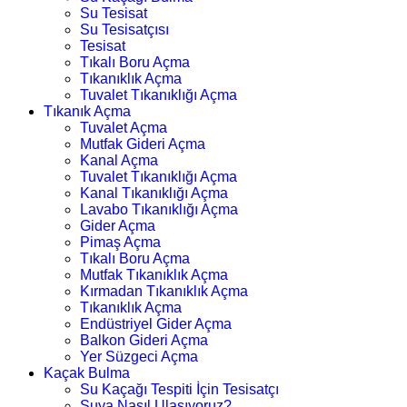
Su Tesisat
Su Tesisatçısı
Tesisat
Tıkalı Boru Açma
Tıkanıklık Açma
Tuvalet Tıkanıklığı Açma
Tıkanık Açma
Tuvalet Açma
Mutfak Gideri Açma
Kanal Açma
Tuvalet Tıkanıklığı Açma
Kanal Tıkanıklığı Açma
Lavabo Tıkanıklığı Açma
Gider Açma
Pimaş Açma
Tıkalı Boru Açma
Mutfak Tıkanıklık Açma
Kırmadan Tıkanıklık Açma
Tıkanıklık Açma
Endüstriyel Gider Açma
Balkon Gideri Açma
Yer Süzgeci Açma
Kaçak Bulma
Su Kaçağı Tespiti İçin Tesisatçı
Suya Nasıl Ulaşıyoruz?