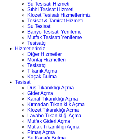
Su Tesisatı Hizmeti
Sıhhi Tesisat Hizmeti
Klozet Tesisatı Hizmetlerimiz
Tesisat & Tamirat Hizmeti
Su Tesisat
Banyo Tesisatı Yenileme
Mutfak Tesisatı Yenileme
Tesisatçı
Hizmetlerimiz
Diğer Hizmetler
Montaj Hizmetleri
Tesisatçı
Tıkanık Açma
Kaçak Bulma
Tesisat
Duş Tıkanıklığı Açma
Gider Açma
Kanal Tıkanıklığı Açma
Kırmadan Tıkanıklık Açma
Klozet Tıkanıklığı Açma
Lavabo Tıkanıklığı Açma
Mutfak Gideri Açma
Mutfak Tıkanıklığı Açma
Pimaş Açma
Su Kaçağı Bulma