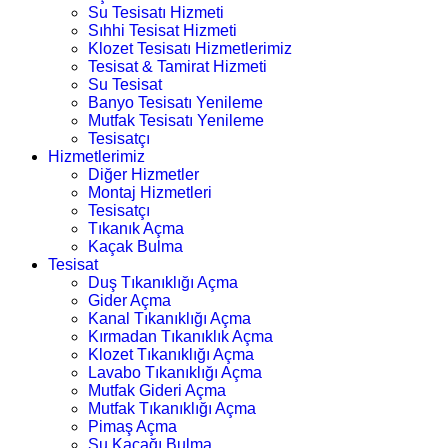
Su Tesisatı Hizmeti
Sıhhi Tesisat Hizmeti
Klozet Tesisatı Hizmetlerimiz
Tesisat & Tamirat Hizmeti
Su Tesisat
Banyo Tesisatı Yenileme
Mutfak Tesisatı Yenileme
Tesisatçı
Hizmetlerimiz
Diğer Hizmetler
Montaj Hizmetleri
Tesisatçı
Tıkanık Açma
Kaçak Bulma
Tesisat
Duş Tıkanıklığı Açma
Gider Açma
Kanal Tıkanıklığı Açma
Kırmadan Tıkanıklık Açma
Klozet Tıkanıklığı Açma
Lavabo Tıkanıklığı Açma
Mutfak Gideri Açma
Mutfak Tıkanıklığı Açma
Pimaş Açma
Su Kaçağı Bulma