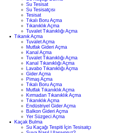
Su Tesisat
Su Tesisatçısı
Tesisat
Tıkalı Boru Açma
Tıkanıklık Açma
Tuvalet Tıkanıklığı Açma
Tıkanık Açma
Tuvalet Açma
Mutfak Gideri Açma
Kanal Açma
Tuvalet Tıkanıklığı Açma
Kanal Tıkanıklığı Açma
Lavabo Tıkanıklığı Açma
Gider Açma
Pimaş Açma
Tıkalı Boru Açma
Mutfak Tıkanıklık Açma
Kırmadan Tıkanıklık Açma
Tıkanıklık Açma
Endüstriyel Gider Açma
Balkon Gideri Açma
Yer Süzgeci Açma
Kaçak Bulma
Su Kaçağı Tespiti İçin Tesisatçı
Suya Nasıl Ulaşıyoruz?