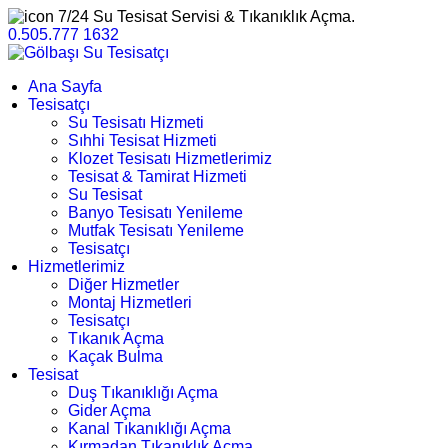
7/24 Su Tesisat Servisi & Tıkanıklık Açma.
0.505.777 1632
Ana Sayfa
Tesisatçı
Su Tesisatı Hizmeti
Sıhhi Tesisat Hizmeti
Klozet Tesisatı Hizmetlerimiz
Tesisat & Tamirat Hizmeti
Su Tesisat
Banyo Tesisatı Yenileme
Mutfak Tesisatı Yenileme
Tesisatçı
Hizmetlerimiz
Diğer Hizmetler
Montaj Hizmetleri
Tesisatçı
Tıkanık Açma
Kaçak Bulma
Tesisat
Duş Tıkanıklığı Açma
Gider Açma
Kanal Tıkanıklığı Açma
Kırmadan Tıkanıklık Açma