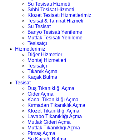
Su Tesisatı Hizmeti
Sıhhi Tesisat Hizmeti
Klozet Tesisatı Hizmetlerimiz
Tesisat & Tamirat Hizmeti
Su Tesisat
Banyo Tesisatı Yenileme
Mutfak Tesisatı Yenileme
Tesisatçı
Hizmetlerimiz
Diğer Hizmetler
Montaj Hizmetleri
Tesisatçı
Tıkanık Açma
Kaçak Bulma
Tesisat
Duş Tıkanıklığı Açma
Gider Açma
Kanal Tıkanıklığı Açma
Kırmadan Tıkanıklık Açma
Klozet Tıkanıklığı Açma
Lavabo Tıkanıklığı Açma
Mutfak Gideri Açma
Mutfak Tıkanıklığı Açma
Pimaş Açma
Su Kaçağı Bulma