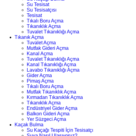
Su Tesisat
Su Tesisatçısı
Tesisat
Tıkalı Boru Açma
Tıkanıklık Açma
Tuvalet Tıkanıklığı Açma
Tıkanık Açma
Tuvalet Açma
Mutfak Gideri Açma
Kanal Açma
Tuvalet Tıkanıklığı Açma
Kanal Tıkanıklığı Açma
Lavabo Tıkanıklığı Açma
Gider Açma
Pimaş Açma
Tıkalı Boru Açma
Mutfak Tıkanıklık Açma
Kırmadan Tıkanıklık Açma
Tıkanıklık Açma
Endüstriyel Gider Açma
Balkon Gideri Açma
Yer Süzgeci Açma
Kaçak Bulma
Su Kaçağı Tespiti İçin Tesisatçı
Suya Nasıl Ulaşıyoruz?