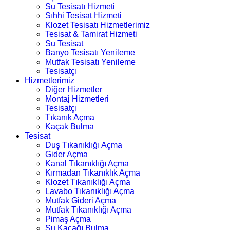
Su Tesisatı Hizmeti
Sıhhi Tesisat Hizmeti
Klozet Tesisatı Hizmetlerimiz
Tesisat & Tamirat Hizmeti
Su Tesisat
Banyo Tesisatı Yenileme
Mutfak Tesisatı Yenileme
Tesisatçı
Hizmetlerimiz
Diğer Hizmetler
Montaj Hizmetleri
Tesisatçı
Tıkanık Açma
Kaçak Bulma
Tesisat
Duş Tıkanıklığı Açma
Gider Açma
Kanal Tıkanıklığı Açma
Kırmadan Tıkanıklık Açma
Klozet Tıkanıklığı Açma
Lavabo Tıkanıklığı Açma
Mutfak Gideri Açma
Mutfak Tıkanıklığı Açma
Pimaş Açma
Su Kaçağı Bulma