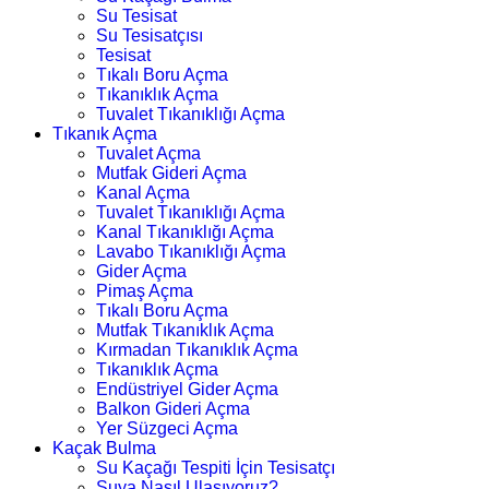
Su Tesisat
Su Tesisatçısı
Tesisat
Tıkalı Boru Açma
Tıkanıklık Açma
Tuvalet Tıkanıklığı Açma
Tıkanık Açma
Tuvalet Açma
Mutfak Gideri Açma
Kanal Açma
Tuvalet Tıkanıklığı Açma
Kanal Tıkanıklığı Açma
Lavabo Tıkanıklığı Açma
Gider Açma
Pimaş Açma
Tıkalı Boru Açma
Mutfak Tıkanıklık Açma
Kırmadan Tıkanıklık Açma
Tıkanıklık Açma
Endüstriyel Gider Açma
Balkon Gideri Açma
Yer Süzgeci Açma
Kaçak Bulma
Su Kaçağı Tespiti İçin Tesisatçı
Suya Nasıl Ulaşıyoruz?