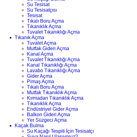
Su Tesisat
Su Tesisatçısı
Tesisat
Tıkalı Boru Açma
Tıkanıklık Açma
Tuvalet Tıkanıklığı Açma
Tıkanık Açma
Tuvalet Açma
Mutfak Gideri Açma
Kanal Açma
Tuvalet Tıkanıklığı Açma
Kanal Tıkanıklığı Açma
Lavabo Tıkanıklığı Açma
Gider Açma
Pimaş Açma
Tıkalı Boru Açma
Mutfak Tıkanıklık Açma
Kırmadan Tıkanıklık Açma
Tıkanıklık Açma
Endüstriyel Gider Açma
Balkon Gideri Açma
Yer Süzgeci Açma
Kaçak Bulma
Su Kaçağı Tespiti İçin Tesisatçı
Suya Nasıl Ulaşıyoruz?