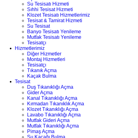
Su Tesisatı Hizmeti
Sıhhi Tesisat Hizmeti
Klozet Tesisatı Hizmetlerimiz
Tesisat & Tamirat Hizmeti
Su Tesisat
Banyo Tesisatı Yenileme
Mutfak Tesisatı Yenileme
Tesisatçı
Hizmetlerimiz
Diğer Hizmetler
Montaj Hizmetleri
Tesisatçı
Tıkanık Açma
Kaçak Bulma
Tesisat
Duş Tıkanıklığı Açma
Gider Açma
Kanal Tıkanıklığı Açma
Kırmadan Tıkanıklık Açma
Klozet Tıkanıklığı Açma
Lavabo Tıkanıklığı Açma
Mutfak Gideri Açma
Mutfak Tıkanıklığı Açma
Pimaş Açma
Su Kaçağı Bulma