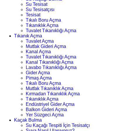
Su Tesisat
Su Tesisatçısı
Tesisat
Tıkalı Boru Açma
Tıkanıklık Açma
Tuvalet Tıkanıklığı Açma
Tıkanık Açma
Tuvalet Açma
Mutfak Gideri Açma
Kanal Açma
Tuvalet Tıkanıklığı Açma
Kanal Tıkanıklığı Açma
Lavabo Tıkanıklığı Açma
Gider Açma
Pimaş Açma
Tıkalı Boru Açma
Mutfak Tıkanıklık Açma
Kırmadan Tıkanıklık Açma
Tıkanıklık Açma
Endüstriyel Gider Açma
Balkon Gideri Açma
Yer Süzgeci Açma
Kaçak Bulma
Su Kaçağı Tespiti İçin Tesisatçı
Suya Nasıl Ulaşıyoruz?