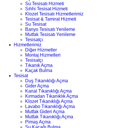
Su Tesisatı Hizmeti
Sıhhi Tesisat Hizmeti
Klozet Tesisatı Hizmetlerimiz
Tesisat & Tamirat Hizmeti
Su Tesisat
Banyo Tesisatı Yenileme
Mutfak Tesisatı Yenileme
Tesisatçı
Hizmetlerimiz
Diğer Hizmetler
Montaj Hizmetleri
Tesisatçı
Tıkanık Açma
Kaçak Bulma
Tesisat
Duş Tıkanıklığı Açma
Gider Açma
Kanal Tıkanıklığı Açma
Kırmadan Tıkanıklık Açma
Klozet Tıkanıklığı Açma
Lavabo Tıkanıklığı Açma
Mutfak Gideri Açma
Mutfak Tıkanıklığı Açma
Pimaş Açma
Su Kaçağı Bulma