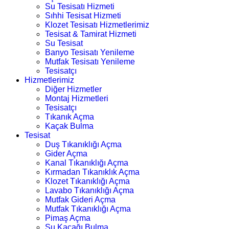
Su Tesisatı Hizmeti
Sıhhi Tesisat Hizmeti
Klozet Tesisatı Hizmetlerimiz
Tesisat & Tamirat Hizmeti
Su Tesisat
Banyo Tesisatı Yenileme
Mutfak Tesisatı Yenileme
Tesisatçı
Hizmetlerimiz
Diğer Hizmetler
Montaj Hizmetleri
Tesisatçı
Tıkanık Açma
Kaçak Bulma
Tesisat
Duş Tıkanıklığı Açma
Gider Açma
Kanal Tıkanıklığı Açma
Kırmadan Tıkanıklık Açma
Klozet Tıkanıklığı Açma
Lavabo Tıkanıklığı Açma
Mutfak Gideri Açma
Mutfak Tıkanıklığı Açma
Pimaş Açma
Su Kaçağı Bulma