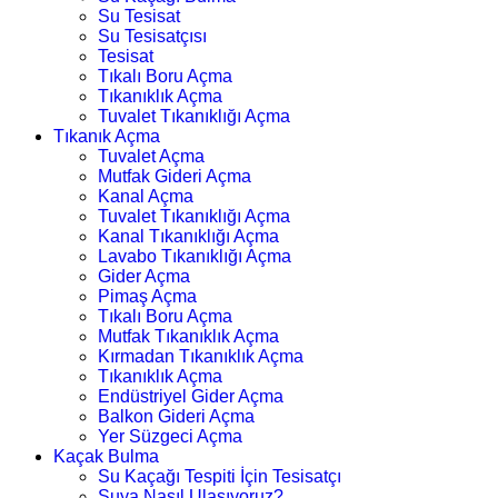
Su Tesisat
Su Tesisatçısı
Tesisat
Tıkalı Boru Açma
Tıkanıklık Açma
Tuvalet Tıkanıklığı Açma
Tıkanık Açma
Tuvalet Açma
Mutfak Gideri Açma
Kanal Açma
Tuvalet Tıkanıklığı Açma
Kanal Tıkanıklığı Açma
Lavabo Tıkanıklığı Açma
Gider Açma
Pimaş Açma
Tıkalı Boru Açma
Mutfak Tıkanıklık Açma
Kırmadan Tıkanıklık Açma
Tıkanıklık Açma
Endüstriyel Gider Açma
Balkon Gideri Açma
Yer Süzgeci Açma
Kaçak Bulma
Su Kaçağı Tespiti İçin Tesisatçı
Suya Nasıl Ulaşıyoruz?