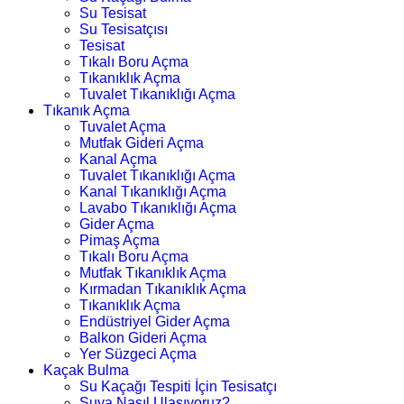
Su Tesisat
Su Tesisatçısı
Tesisat
Tıkalı Boru Açma
Tıkanıklık Açma
Tuvalet Tıkanıklığı Açma
Tıkanık Açma
Tuvalet Açma
Mutfak Gideri Açma
Kanal Açma
Tuvalet Tıkanıklığı Açma
Kanal Tıkanıklığı Açma
Lavabo Tıkanıklığı Açma
Gider Açma
Pimaş Açma
Tıkalı Boru Açma
Mutfak Tıkanıklık Açma
Kırmadan Tıkanıklık Açma
Tıkanıklık Açma
Endüstriyel Gider Açma
Balkon Gideri Açma
Yer Süzgeci Açma
Kaçak Bulma
Su Kaçağı Tespiti İçin Tesisatçı
Suya Nasıl Ulaşıyoruz?