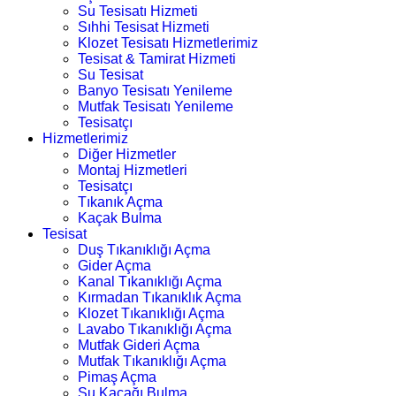
Su Tesisatı Hizmeti
Sıhhi Tesisat Hizmeti
Klozet Tesisatı Hizmetlerimiz
Tesisat & Tamirat Hizmeti
Su Tesisat
Banyo Tesisatı Yenileme
Mutfak Tesisatı Yenileme
Tesisatçı
Hizmetlerimiz
Diğer Hizmetler
Montaj Hizmetleri
Tesisatçı
Tıkanık Açma
Kaçak Bulma
Tesisat
Duş Tıkanıklığı Açma
Gider Açma
Kanal Tıkanıklığı Açma
Kırmadan Tıkanıklık Açma
Klozet Tıkanıklığı Açma
Lavabo Tıkanıklığı Açma
Mutfak Gideri Açma
Mutfak Tıkanıklığı Açma
Pimaş Açma
Su Kaçağı Bulma