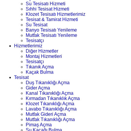
Su Tesisatı Hizmeti
Sıhhi Tesisat Hizmeti
Klozet Tesisatı Hizmetlerimiz
Tesisat & Tamirat Hizmeti
Su Tesisat
Banyo Tesisatı Yenileme
Mutfak Tesisatı Yenileme
Tesisatçı
Hizmetlerimiz
Diğer Hizmetler
Montaj Hizmetleri
Tesisatçı
Tıkanık Açma
Kaçak Bulma
Tesisat
Duş Tıkanıklığı Açma
Gider Açma
Kanal Tıkanıklığı Açma
Kırmadan Tıkanıklık Açma
Klozet Tıkanıklığı Açma
Lavabo Tıkanıklığı Açma
Mutfak Gideri Açma
Mutfak Tıkanıklığı Açma
Pimaş Açma
Su Kaçağı Bulma