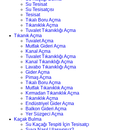
Su Tesisat
Su Tesisatçısı
Tesisat
Tıkalı Boru Açma
Tıkanıklık Açma
Tuvalet Tıkanıklığı Açma
Tıkanık Açma
Tuvalet Açma
Mutfak Gideri Açma
Kanal Açma
Tuvalet Tıkanıklığı Açma
Kanal Tıkanıklığı Açma
Lavabo Tıkanıklığı Açma
Gider Açma
Pimaş Açma
Tıkalı Boru Açma
Mutfak Tıkanıklık Açma
Kırmadan Tıkanıklık Açma
Tıkanıklık Açma
Endüstriyel Gider Açma
Balkon Gideri Açma
Yer Süzgeci Açma
Kaçak Bulma
Su Kaçağı Tespiti İçin Tesisatçı
Suya Nasıl Ulaşıyoruz?