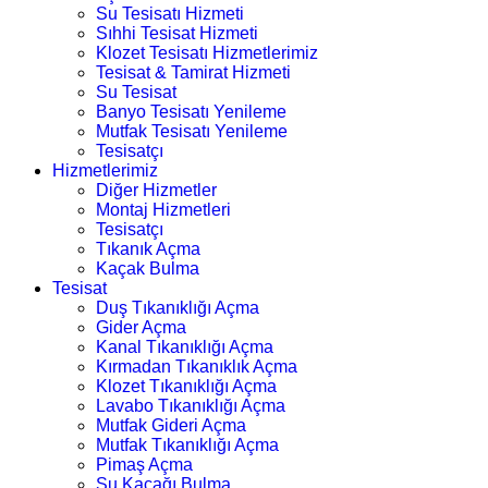
Su Tesisatı Hizmeti
Sıhhi Tesisat Hizmeti
Klozet Tesisatı Hizmetlerimiz
Tesisat & Tamirat Hizmeti
Su Tesisat
Banyo Tesisatı Yenileme
Mutfak Tesisatı Yenileme
Tesisatçı
Hizmetlerimiz
Diğer Hizmetler
Montaj Hizmetleri
Tesisatçı
Tıkanık Açma
Kaçak Bulma
Tesisat
Duş Tıkanıklığı Açma
Gider Açma
Kanal Tıkanıklığı Açma
Kırmadan Tıkanıklık Açma
Klozet Tıkanıklığı Açma
Lavabo Tıkanıklığı Açma
Mutfak Gideri Açma
Mutfak Tıkanıklığı Açma
Pimaş Açma
Su Kaçağı Bulma