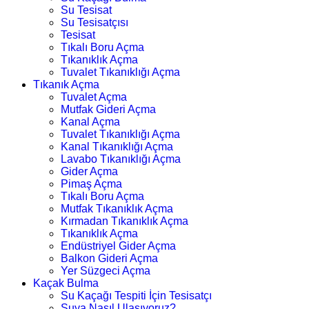
Su Tesisat
Su Tesisatçısı
Tesisat
Tıkalı Boru Açma
Tıkanıklık Açma
Tuvalet Tıkanıklığı Açma
Tıkanık Açma
Tuvalet Açma
Mutfak Gideri Açma
Kanal Açma
Tuvalet Tıkanıklığı Açma
Kanal Tıkanıklığı Açma
Lavabo Tıkanıklığı Açma
Gider Açma
Pimaş Açma
Tıkalı Boru Açma
Mutfak Tıkanıklık Açma
Kırmadan Tıkanıklık Açma
Tıkanıklık Açma
Endüstriyel Gider Açma
Balkon Gideri Açma
Yer Süzgeci Açma
Kaçak Bulma
Su Kaçağı Tespiti İçin Tesisatçı
Suya Nasıl Ulaşıyoruz?