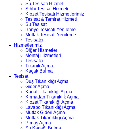
Su Tesisatı Hizmeti
Sıhhi Tesisat Hizmeti
Klozet Tesisatı Hizmetlerimiz
Tesisat & Tamirat Hizmeti
Su Tesisat
Banyo Tesisatı Yenileme
Mutfak Tesisatı Yenileme
Tesisatçı
Hizmetlerimiz
Diğer Hizmetler
Montaj Hizmetleri
Tesisatçı
Tıkanık Açma
Kaçak Bulma
Tesisat
Duş Tıkanıklığı Açma
Gider Açma
Kanal Tıkanıklığı Açma
Kırmadan Tıkanıklık Açma
Klozet Tıkanıklığı Açma
Lavabo Tıkanıklığı Açma
Mutfak Gideri Açma
Mutfak Tıkanıklığı Açma
Pimaş Açma
Su Kaçağı Bulma