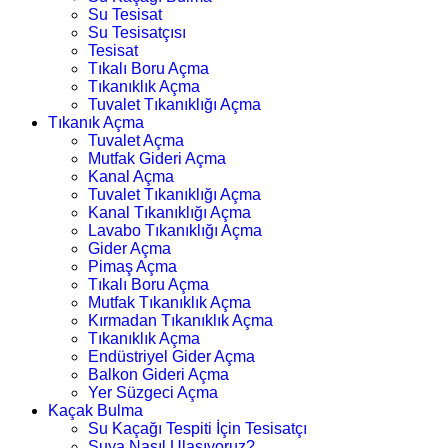
Su Tesisat
Su Tesisatçısı
Tesisat
Tıkalı Boru Açma
Tıkanıklık Açma
Tuvalet Tıkanıklığı Açma
Tıkanık Açma
Tuvalet Açma
Mutfak Gideri Açma
Kanal Açma
Tuvalet Tıkanıklığı Açma
Kanal Tıkanıklığı Açma
Lavabo Tıkanıklığı Açma
Gider Açma
Pimaş Açma
Tıkalı Boru Açma
Mutfak Tıkanıklık Açma
Kırmadan Tıkanıklık Açma
Tıkanıklık Açma
Endüstriyel Gider Açma
Balkon Gideri Açma
Yer Süzgeci Açma
Kaçak Bulma
Su Kaçağı Tespiti İçin Tesisatçı
Suya Nasıl Ulaşıyoruz?