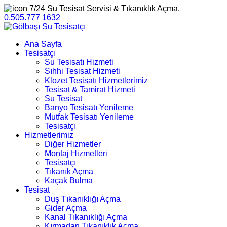
7/24 Su Tesisat Servisi & Tıkanıklık Açma.
0.505.777 1632
Ana Sayfa
Tesisatçı
Su Tesisatı Hizmeti
Sıhhi Tesisat Hizmeti
Klozet Tesisatı Hizmetlerimiz
Tesisat & Tamirat Hizmeti
Su Tesisat
Banyo Tesisatı Yenileme
Mutfak Tesisatı Yenileme
Tesisatçı
Hizmetlerimiz
Diğer Hizmetler
Montaj Hizmetleri
Tesisatçı
Tıkanık Açma
Kaçak Bulma
Tesisat
Duş Tıkanıklığı Açma
Gider Açma
Kanal Tıkanıklığı Açma
Kırmadan Tıkanıklık Açma