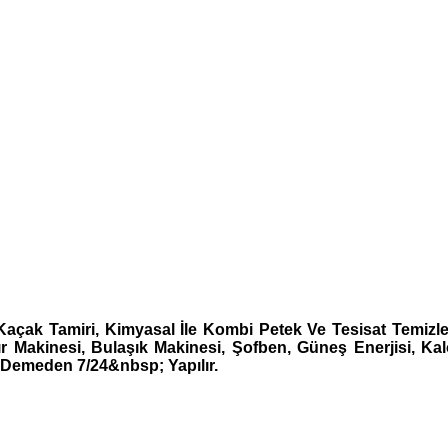
çak Tamiri, Kimyasal İle Kombi Petek Ve Tesisat Temizlem
şır Makinesi, Bulaşık Makinesi, Şofben, Güneş Enerjisi, Kalo
 Demeden 7/24&nbsp; Yapılır.