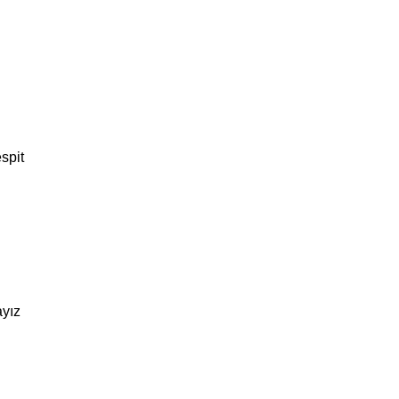
spit
ayız